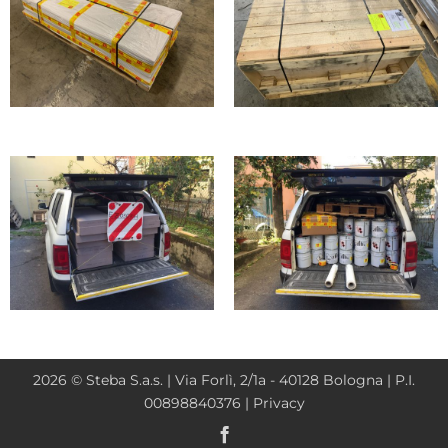
2026 © Steba S.a.s. | Via Forlì, 2/1a - 40128 Bologna | P.I.
00898840376 |
Privacy